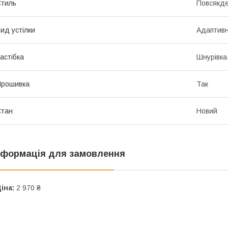
тиль
Повсякд
ид устілки
Адаптив
астібка
Шнурівка
Прошивка
Так
Стан
Новий
нформація для замовлення
іна:
2 970 ₴