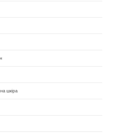
н
на шкіра