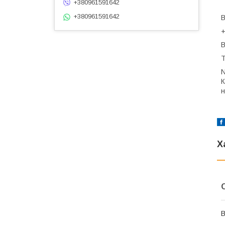
+380961591642
+380961591642
В
В
Т
N
К
н
Х
В