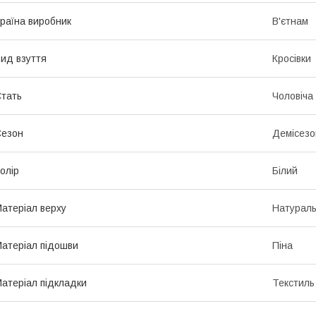
раїна виробник
В'єтнам
ид взуття
Кросівки
тать
Чоловіча
Сезон
Демісезо
олір
Білий
атеріал верху
Натураль
атеріал підошви
Піна
атеріал підкладки
Текстиль