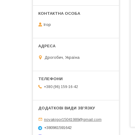
Ігор
Дрогобич, Україна
+380 (96) 159-16-42
novakigor15041989@gmail.com
+380961591642