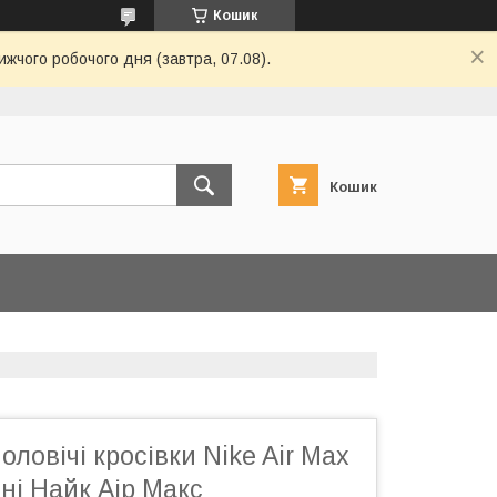
Кошик
ижчого робочого дня (завтра, 07.08).
Кошик
чоловічі кросівки Nike Air Max
ні Найк Аір Макс