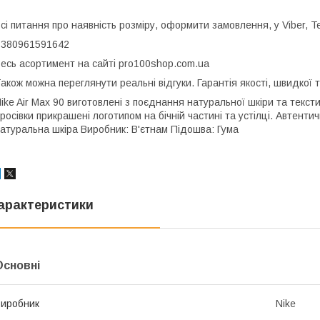
сі питання про наявність розміру, оформити замовлення, у Viber, 
+380961591642
есь асортимент на сайті pro100shop.com.ua
акож можна переглянути реальні відгуки. Гарантія якості, швидкої т
ike Air Max 90 виготовлені з поєднання натуральної шкіри та текс
росівки прикрашені логотипом на бічній частині та устілці. Автент
атуральна шкіра Виробник: В'єтнам Підошва: Гума
арактеристики
Основні
иробник
Nike