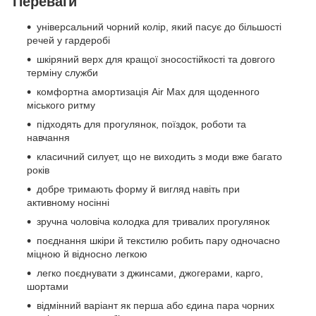
Переваги
універсальний чорний колір, який пасує до більшості
речей у гардеробі
шкіряний верх для кращої зносостійкості та довгого
терміну служби
комфортна амортизація Air Max для щоденного
міського ритму
підходять для прогулянок, поїздок, роботи та
навчання
класичний силует, що не виходить з моди вже багато
років
добре тримають форму й вигляд навіть при
активному носінні
зручна чоловіча колодка для тривалих прогулянок
поєднання шкіри й текстилю робить пару одночасно
міцною й відносно легкою
легко поєднувати з джинсами, джогерами, карго,
шортами
відмінний варіант як перша або єдина пара чорних