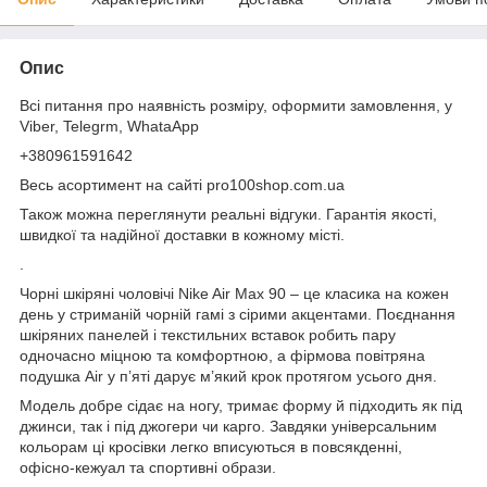
Опис
Всі питання про наявність розміру, оформити замовлення, у
Viber, Telegrm, WhataApp
+380961591642
Весь асортимент на сайті pro100shop.com.ua
Також можна переглянути реальні відгуки. Гарантія якості,
швидкої та надійної доставки в кожному місті.
.
Чорні шкіряні чоловічі Nike Air Max 90 – це класика на кожен
день у стриманій чорній гамі з сірими акцентами. Поєднання
шкіряних панелей і текстильних вставок робить пару
одночасно міцною та комфортною, а фірмова повітряна
подушка Air у п’яті дарує м’який крок протягом усього дня.
Модель добре сідає на ногу, тримає форму й підходить як під
джинси, так і під джогери чи карго. Завдяки універсальним
кольорам ці кросівки легко вписуються в повсякденні,
офісно‑кежуал та спортивні образи.