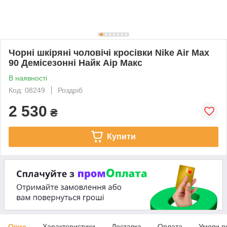
Чорні шкіряні чоловічі кросівки Nike Air Max
90 Демісезонні Найк Аір Макс
В наявності
Код: 08249
Роздріб
2 530
₴
Купити
Опис
Характеристики
Доставка
Оплата
Умови п