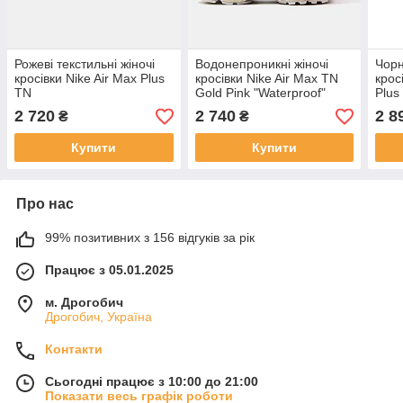
Рожеві текстильні жіночі
Водонепроникні жіночі
Чорн
кросівки Nike Air Max Plus
кросівки Nike Air Max TN
крос
TN
Gold Pink "Waterproof"
Plus 
кросівки Найк ТН
Демі
2 720
2 740
2 8
₴
₴
Демісезон
Дріф
Купити
Купити
Про нас
99% позитивних з 156 відгуків за рік
Працює з 05.01.2025
м. Дрогобич
Дрогобич, Україна
Контакти
Сьогодні працює з 10:00 до 21:00
Показати весь графік роботи