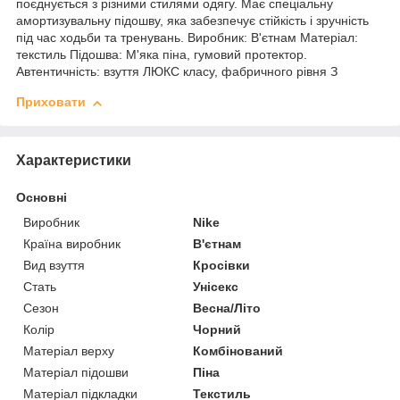
поєднується з різними стилями одягу. Має спеціальну
амортизувальну підошву, яка забезпечує стійкість і зручність
під час ходьби та тренувань. Виробник: В'єтнам Матеріал:
текстиль Підошва: М'яка піна, гумовий протектор.
Автентичність: взуття ЛЮКС класу, фабричного рівня З
Приховати
Характеристики
Основні
Виробник
Nike
Країна виробник
В'єтнам
Вид взуття
Кросівки
Стать
Унісекс
Сезон
Весна/Літо
Колір
Чорний
Матеріал верху
Комбінований
Матеріал підошви
Піна
Матеріал підкладки
Текстиль