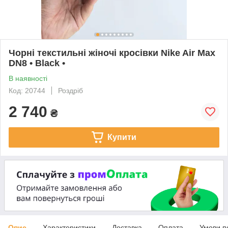
Чорні текстильні жіночі кросівки Nike Air Max
DN8 • Black •
В наявності
Код: 20744
Роздріб
2 740
₴
Купити
Опис
Характеристики
Доставка
Оплата
Умови п