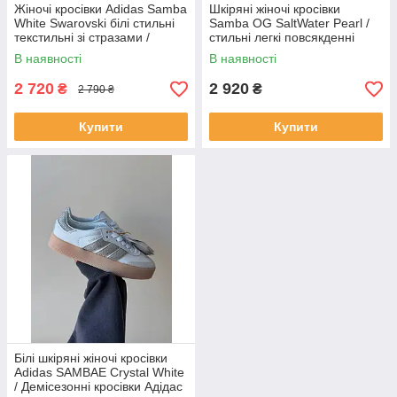
Жіночі кросівки Adidas Samba
Шкіряні жіночі кросівки
White Swarovski білі стильні
Samba OG SaltWater Pearl /
текстильні зі стразами /
стильні легкі повсякденні
стильні адідас самба
адідас самба
В наявності
В наявності
2 720
2 920
₴
₴
2 790 ₴
Купити
Купити
Білі шкіряні жіночі кросівки
Adidas SAMBAE Crystal White
/ Демісезонні кросівки Адідас