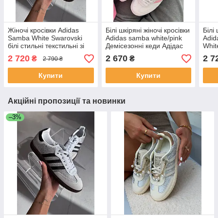
Жіночі кросівки Adidas
Білі шкіряні жіночі кросівки
Білі
Samba White Swarovski
Adidas samba white/pink
Adid
білі стильні текстильні зі
Демісезонні кеди Адідас
Whit
стразами /стильні адідас
Самба
демі
2 720
2 670
2 7
₴
₴
2 790 ₴
самба
Сам
Купити
Купити
Акційні пропозиції та новинки
–3%