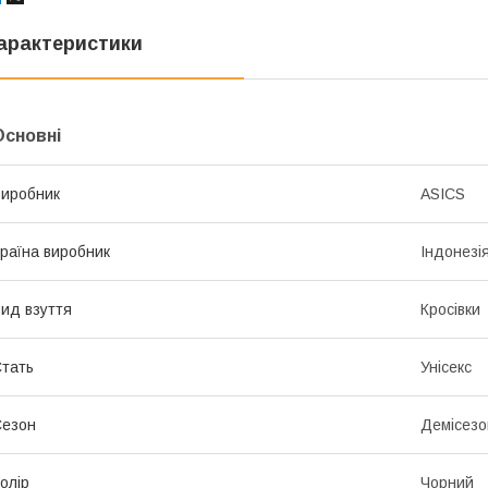
арактеристики
Основні
иробник
ASICS
раїна виробник
Індонезі
ид взуття
Кросівки
тать
Унісекс
Сезон
Демісезо
олір
Чорний