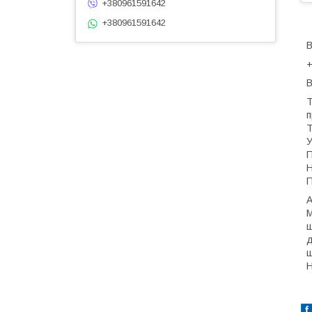
+380961591642
+380961591642
В
В
Т
п
T
У
П
Н
П
M
щ
д
щ
Н