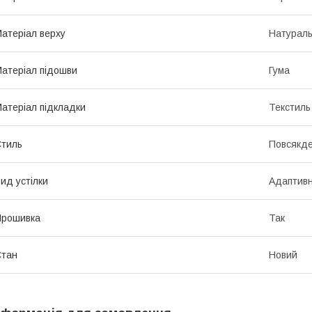
атеріал верху
Натурал
атеріал підошви
Гума
атеріал підкладки
Текстиль
тиль
Повсякд
ид устілки
Адаптив
Прошивка
Так
Стан
Новий