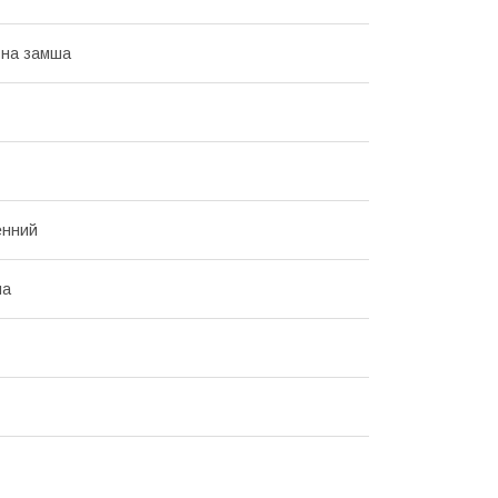
ьна замша
енний
на