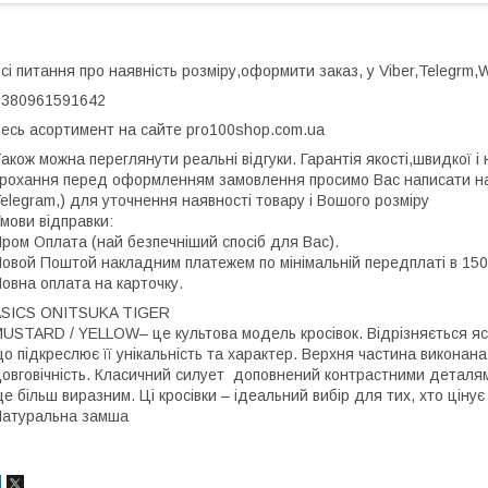
сі питання про наявність розміру,оформити заказ, у Viber,Telegrm
+380961591642
есь асортимент на сайте pro100shop.com.ua
акож можна переглянути реальні відгуки. Гарантія якості,швидкої і 
рохання перед оформленням замовлення просимо Вас написати нам
elegram,) для уточнення наявності товару і Вошого розміру
мови відправки:
ром Оплата (най безпечніший спосіб для Вас).
овой Поштой накладним платежем по мінімальній передплаті в 150 г
овна оплата на карточку.
ASICS ONITSUKA TIGER
USTARD / YELLOW– це культова модель кросівок. Відрізняється я
о підкреслює її унікальність та характер. Верхня частина виконана 
овговічність. Класичний силует доповнений контрастними деталями 
е більш виразним. Ці кросівки – ідеальний вибір для тих, хто ціну
атуральна замша