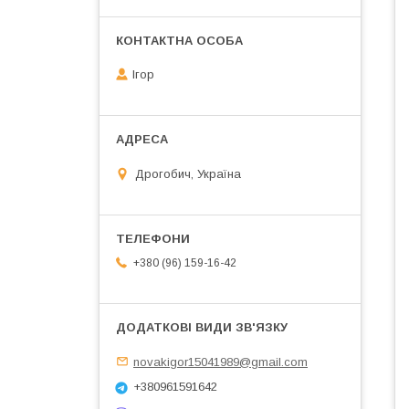
Ігор
Дрогобич, Україна
+380 (96) 159-16-42
novakigor15041989@gmail.com
+380961591642