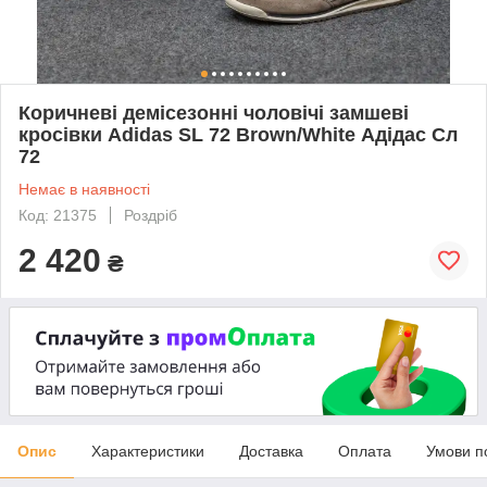
Коричневі демісезонні чоловічі замшеві
кросівки Adidas SL 72 Brown/White Адідас Сл
72
Немає в наявності
Код: 21375
Роздріб
2 420
₴
Опис
Характеристики
Доставка
Оплата
Умови п