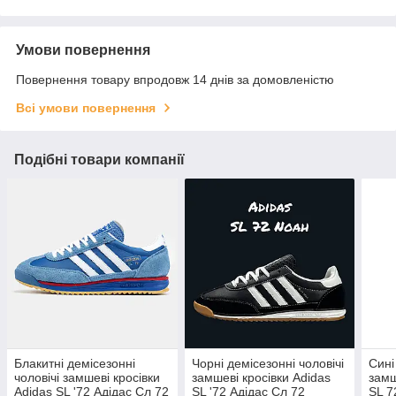
Умови повернення
Повернення товару впродовж 14 днів за домовленістю
Всі умови повернення
Подібні товари компанії
Блакитні демісезонні
Чорні демісезонні чоловічі
Сині
чоловічі замшеві кросівки
замшеві кросівки Adidas
замш
Adidas SL '72 Адідас Сл 72
SL '72 Адідас Сл 72
SL 7