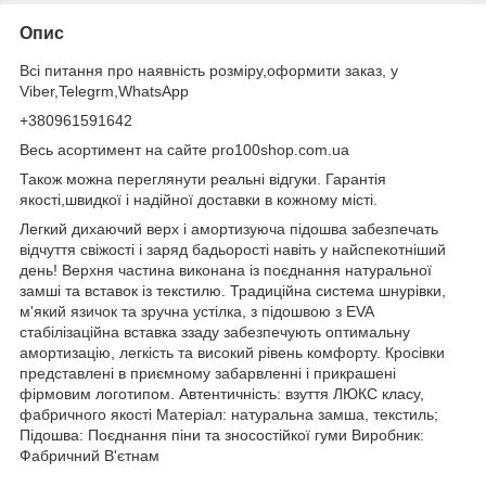
Опис
Всі питання про наявність розміру,оформити заказ, у
Viber,Telegrm,WhatsApp
+380961591642
Весь асортимент на сайте pro100shop.com.ua
Також можна переглянути реальні відгуки. Гарантія
якості,швидкої і надійної доставки в кожному місті.
Легкий дихаючий верх і амортизуюча підошва забезпечать
відчуття свіжості і заряд бадьорості навіть у найспекотніший
день! Верхня частина виконана із поєднання натуральної
замші та вставок із текстилю. Традиційна система шнурівки,
м'який язичок та зручна устілка, з підошвою з EVA
стабілізаційна вставка ззаду забезпечують оптимальну
амортизацію, легкість та високий рівень комфорту. Кросівки
представлені в приємному забарвленні і прикрашені
фірмовим логотипом. Автентичність: взуття ЛЮКС класу,
фабричного якості Матеріал: натуральна замша, текстиль;
Підошва: Поєднання піни та зносостійкої гуми Виробник:
Фабричний В'єтнам