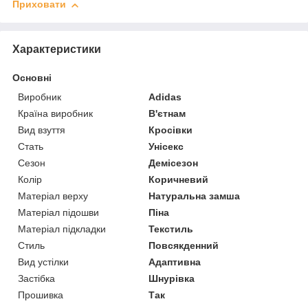
Приховати
Характеристики
Основні
Виробник
Adidas
Країна виробник
В'єтнам
Вид взуття
Кросівки
Стать
Унісекс
Сезон
Демісезон
Колір
Коричневий
Матеріал верху
Натуральна замша
Матеріал підошви
Піна
Матеріал підкладки
Текстиль
Стиль
Повсякденний
Вид устілки
Адаптивна
Застібка
Шнурівка
Прошивка
Так