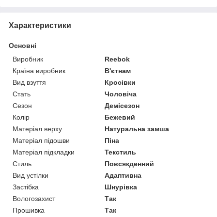
Характеристики
Основні
Виробник
Reebok
Країна виробник
В'єтнам
Вид взуття
Кросівки
Стать
Чоловіча
Сезон
Демісезон
Колір
Бежевий
Матеріал верху
Натуральна замша
Матеріал підошви
Піна
Матеріал підкладки
Текстиль
Стиль
Повсякденний
Вид устілки
Адаптивна
Застібка
Шнурівка
Вологозахист
Так
Прошивка
Так