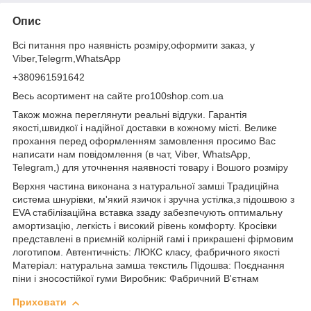
Опис
Всі питання про наявність розміру,оформити заказ, у
Viber,Telegrm,WhatsApp
+380961591642
Весь асортимент на сайте pro100shop.com.ua
Також можна переглянути реальні відгуки. Гарантія
якості,швидкої і надійної доставки в кожному місті. Велике
прохання перед оформленням замовлення просимо Вас
написати нам повідомлення (в чат, Viber, WhatsApp,
Telegram,) для уточнення наявності товару і Вошого розміру
Верхня частина виконана з натуральної замші Традиційна
система шнурівки, м'який язичок і зручна устілка,з підошвою з
EVA стабілізаційна вставка ззаду забезпечують оптимальну
амортизацію, легкість і високий рівень комфорту. Кросівки
представлені в приємній колірній гамі і прикрашені фірмовим
логотипом. Автентичність: ЛЮКС класу, фабричного якості
Матеріал: натуральна замша текстиль Підошва: Поєднання
піни і зносостійкої гуми Виробник: Фабричний В'єтнам
Приховати