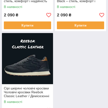
стиль, комфорт і надійність
Black – стиль, комфорт і
на кожен день / легкі
надійність на кожен день /
В наявності
В наявності
демісезонні рибок хаки
легкі демісезонні
2 090
2 090
₴
₴
Купити
Купити
Сірі шкіряні чоловічі кросівки
Чоловічі кросівки Reebok
Classic Leather / Демісезонні
кросівки Рібок класік
В наявності