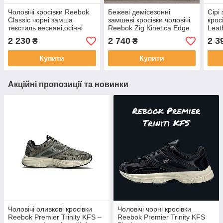
Чоловічі кросівки Reebok
Бежеві демісезонні
Сірі
Classic чорні замша
замшеві кросівки чоловічі
крос
текстиль весняні,осінні
Reebok Zig Kinetica Edge
Leat
повсякденні
Водонепроникні Рибок Зиг
Демі
2 230
2 740
2 3
₴
₴
Кінетика
клас
Купити
Купити
Акційні пропозиції та новинки
Чоловічі оливкові кросівки
Чоловічі чорні кросівки
Reebok Premier Trinity KFS –
Reebok Premier Trinity KFS