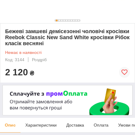
Бежеві замшеві демісезонні чоловічі кросівки
Reebok Classic New Sand White кросівки Рібок
класік весняні
Немає в наявності
Код: 3144
Роздріб
2 120
₴
Опис
Характеристики
Доставка
Оплата
Умови п