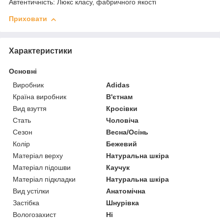
Автентичність: Люкс класу, фабричного якості
Приховати
Характеристики
Основні
Виробник
Adidas
Країна виробник
В'єтнам
Вид взуття
Кросівки
Стать
Чоловіча
Сезон
Весна/Осінь
Колір
Бежевий
Матеріал верху
Натуральна шкіра
Матеріал підошви
Каучук
Матеріал підкладки
Натуральна шкіра
Вид устілки
Анатомічна
Застібка
Шнурівка
Вологозахист
Ні