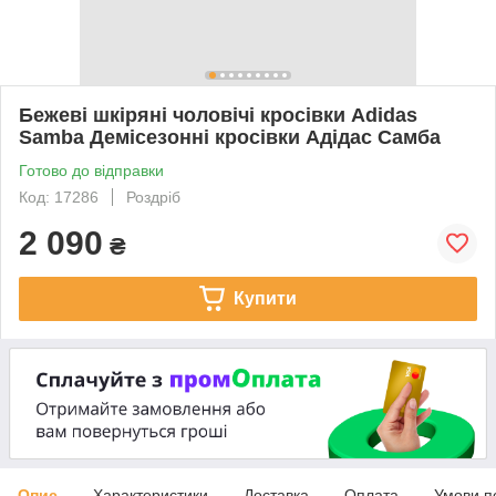
Бежеві шкіряні чоловічі кросівки Adidas
Samba Демісезонні кросівки Адідас Самба
Готово до відправки
Код: 17286
Роздріб
2 090
₴
Купити
Опис
Характеристики
Доставка
Оплата
Умови п