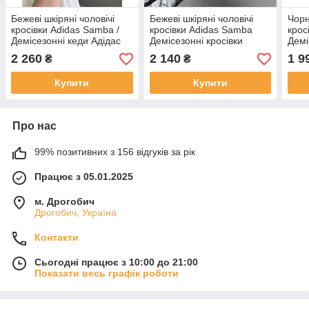
Бежеві шкіряні чоловічі
Бежеві шкіряні чоловічі
Чорн
кросівки Adidas Samba /
кросівки Adidas Samba
крос
Демісезонні кеди Адідас
Демісезонні кросівки
Демі
Самба
Адідас Самба
Адід
2 260
2 140
1 9
₴
₴
Купити
Купити
Про нас
99% позитивних з 156 відгуків за рік
Працює з 05.01.2025
м. Дрогобич
Дрогобич, Україна
Контакти
Сьогодні працює з 10:00 до 21:00
Показати весь графік роботи