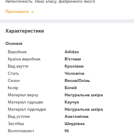
Автентичність: Люкс класу, фабричного якості
Приховати
Характеристики
Основні
Виробник
Adidas
Країна виробник
В'єтнам
Вид взуття
Кросівки
Стать
Чоловіча
Сезон
Весна/Осінь
Колір
Білий
Матеріал верху
Натуральна шкіра
Матеріал підошви
Каучук
Матеріал підкладки
Натуральна шкіра
Вид устілки
Анатомічна
Застібка
Шнурівка
Вологозахист
Ні