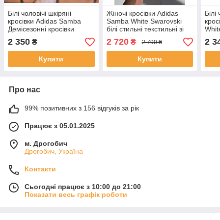
Білі чоловічі шкіряні
Жіночі кросівки Adidas
Білі 
кросівки Adidas Samba
Samba White Swarovski
крос
Демісезонні кросівки
білі стильні текстильні зі
Whit
Адідас Самба
стразами /стильні адідас
крос
2 350
2 720
2 3
₴
₴
2 790 ₴
самба
Купити
Купити
Про нас
99% позитивних з 156 відгуків за рік
Працює з 05.01.2025
м. Дрогобич
Дрогобич, Україна
Контакти
Сьогодні працює з 10:00 до 21:00
Показати весь графік роботи