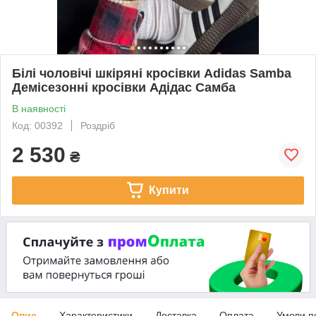
Білі чоловічі шкіряні кросівки Adidas Samba
Демісезонні кросівки Адідас Самба
В наявності
Код: 00392
Роздріб
2 530
₴
Купити
Опис
Характеристики
Доставка
Оплата
Умови п