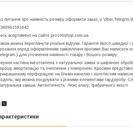
сі питання про наявність розміру,оформити заказ, у Viber,Telegrm
+380961591642
есь асортимент на сайте pro100shop.com.ua
акож можна переглянути реальні відгуки. Гарантія якості,швидкої і 
рохання перед оформленням замовлення просимо Вас написати нам
elegram,) для уточнення наявності товару і Вошого розміру
ерхня частина виготовлена з натуральної замші зі шкіряною оброб
орошу амортизацію та зчеплення з поверхнею. Кросівки представл
рикрашеному перфорацією на бічних панелях і золотистим написом 
одель, яку можна поєднувати з різними елементами гардеробу. С
атуральна замша, Автентичність: Люкс класу, фабричного якості
арактеристики