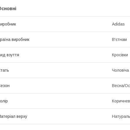
Основні
иробник
Adidas
раїна виробник
В'єтнам
ид взуття
Кросівки
тать
Чоловіча
Сезон
Весна/Ос
олір
Коричне
атеріал верху
Натурал