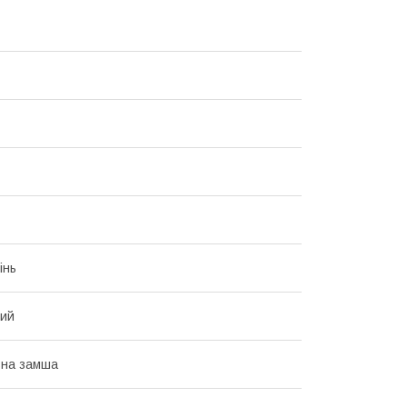
інь
вий
ьна замша