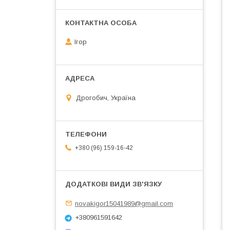
Ігор
Дрогобич, Україна
+380 (96) 159-16-42
novakigor15041989@gmail.com
+380961591642