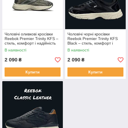
Чоловічі оливкові кросівки
Чоловічі чорні кросівки
Reebok Premier Trinity KFS –
Reebok Premier Trinity KFS
стиль, комфорт і надійність
Black – стиль, комфорт і
на кожен день / легкі
надійність на кожен день /
В наявності
В наявності
демісезонні рибок хаки
легкі демісезонні
2 090
2 090
₴
₴
Купити
Купити