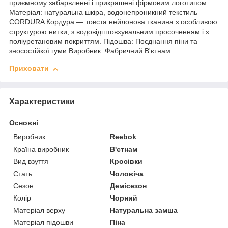
приємному забарвленні і прикрашені фірмовим логотипом.
Матеріал: натуральна шкіра, водонепроникний текстиль
CORDURA Кордура — товста нейлонова тканина з особливою
структурою нитки, з водовідштовхувальним просоченням і з
поліуретановим покриттям. Підошва: Поєднання піни та
зносостійкої гуми Виробник: Фабричний В'єтнам
Приховати
Характеристики
Основні
Виробник
Reebok
Країна виробник
В'єтнам
Вид взуття
Кросівки
Стать
Чоловіча
Сезон
Демісезон
Колір
Чорний
Матеріал верху
Натуральна замша
Матеріал підошви
Піна