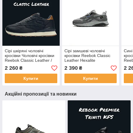
Сірі шкіряні чоловічі
Сірі замшеві чоловічі
Сині
кросівки Чоловічі кросівки
кросівки Reebok Classic
крос
Reebok Classic Leather /
Leather Hexalite
Reeb
Демісезонні кросівки Рібок
Демісезонні кросівки Рібок
Демі
2 260
2 390
2 2
₴
₴
класік
класік
клас
Купити
Купити
Акційні пропозиції та новинки