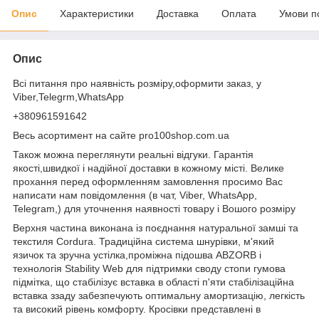
Опис
Характеристики
Доставка
Оплата
Умови п
Опис
Всі питання про наявність розміру,оформити заказ, у
Viber,Telegrm,WhatsApp
+380961591642
Весь асортимент на сайте pro100shop.com.ua
Також можна переглянути реальні відгуки. Гарантія
якості,швидкої і надійної доставки в кожному місті. Велике
прохання перед оформленням замовлення просимо Вас
написати нам повідомлення (в чат, Viber, WhatsApp,
Telegram,) для уточнення наявності товару і Вошого розміру
Верхня частина виконана із поєднання натуральної замші та
текстиля Cordura. Традиційна система шнурівки, м'який
язичок та зручна устілка,проміжна підошва ABZORB і
технологія Stability Web для підтримки своду стопи гумова
підмітка, що стабілізує вставка в області п'яти стабілізаційна
вставка ззаду забезпечують оптимальну амортизацію, легкість
та високий рівень комфорту. Кросівки представлені в