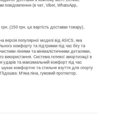
 повідомлення (в чат, Viber, WhatsApp,
рн. (150 грн. це вартість доставки товару).
на версія популярної моделі від ASICS, яка
ьного комфорту та підтримки під час бігу та
чистими лініями та мінімалістичними деталями,
го використання. Система гелевої амортизації в
ня ударів та максимальний комфорт під час
хто шукає комфортне та стильне взуття для спорту
Підошва: М'яка піна, гумовий протектор.