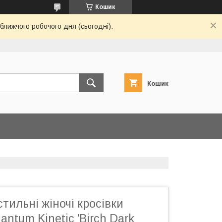
Кошик
ближчого робочого дня (сьогодні).
Кошик
стильні жіночі кросівки
antum Kinetic 'Birch Dark