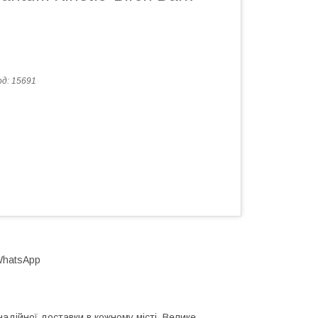
од:
15691
,WhatsApp
надійної доставки в кожному місті. Велике