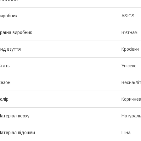
иробник
ASICS
раїна виробник
В'єтнам
ид взуття
Кросівки
тать
Унісекс
Сезон
Весна/Лі
олір
Коричне
атеріал верху
Натурал
атеріал підошви
Піна