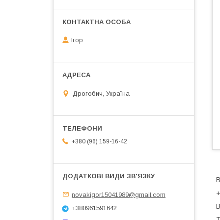
Ігор
Дрогобич, Україна
+380 (96) 159-16-42
В
novakigor15041989@gmail.com
В
+380961591642
Т