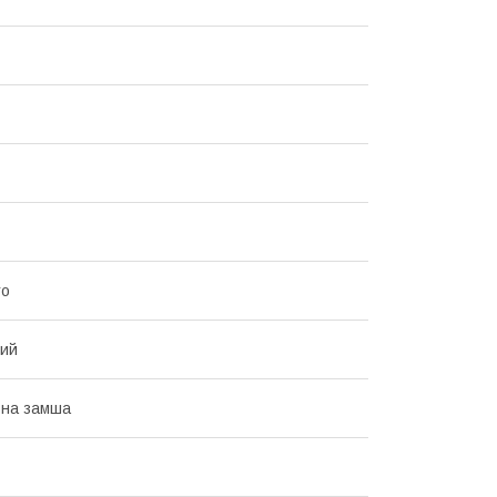
то
вий
ьна замша