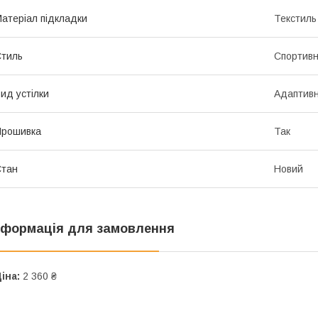
атеріал підкладки
Текстиль
тиль
Спортив
ид устілки
Адаптив
Прошивка
Так
Стан
Новий
нформація для замовлення
іна:
2 360 ₴