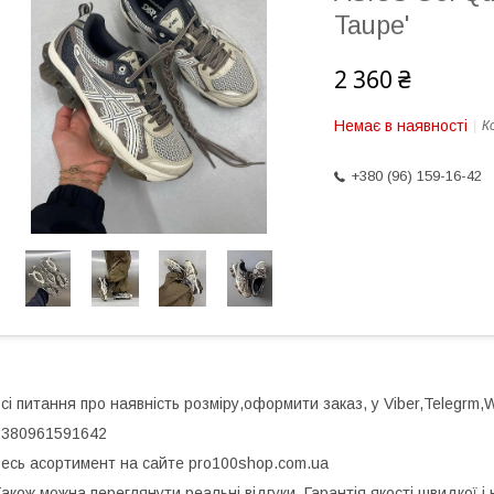
Taupe'
2 360 ₴
Немає в наявності
К
+380 (96) 159-16-42
сі питання про наявність розміру,оформити заказ, у Viber,Telegrm
+380961591642
есь асортимент на сайте pro100shop.com.ua
акож можна переглянути реальні відгуки. Гарантія якості,швидкої і 