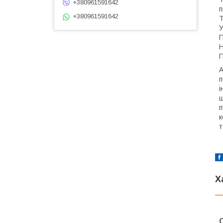
+380961591642
п
+380961591642
T
У
П
Н
П
A
п
і
щ
п
к
т
Х