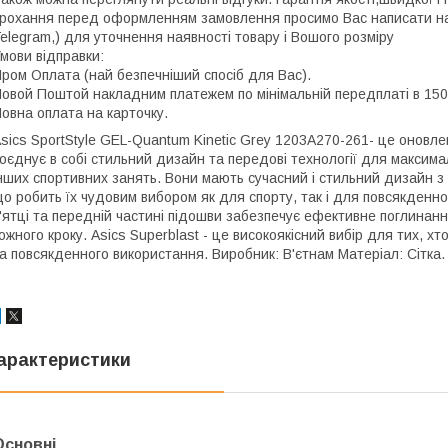
рохання перед оформленням замовлення просимо Вас написати нам
elegram,) для уточнення наявності товару і Вошого розміру
мови відправки:
ром Оплата (най безпечніший спосіб для Вас).
овой Поштой накладним платежем по мінімальній передплаті в 150 г
овна оплата на карточку.
sics SportStyle GEL-Quantum Kinetic Grey 1203A270-261- це оновле
оєднує в собі стильний дизайн та передові технології для максимал
нших спортивних занять. Вони мають сучасний і стильний дизайн з 
о робить їх чудовим вибором як для спорту, так і для повсякденно
'ятці та передній частині підошви забезпечує ефективне поглинан
ожного кроку. Asics Superblast - це високоякісний вибір для тих, 
а повсякденного використання. Виробник: В'єтнам Матеріал: Сітка. 
арактеристики
Основні