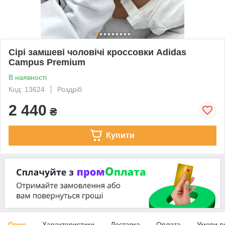
Сірі замшеві чоловічі кроссовки Adidas
Campus Premium
В наявності
Код: 13624
Роздріб
2 440
₴
Купити
Опис
Характеристики
Доставка
Оплата
Умови п