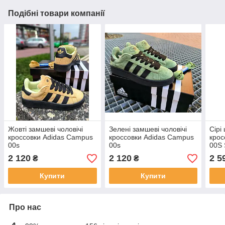
Подібні товари компанії
Жовті замшеві чоловічі
Зелені замшеві чоловічі
Сірі
кроссовки Adidas Campus
кроссовки Adidas Campus
крос
00s
00s
00S 
Демі
2 120
2 120
2 5
₴
₴
Адід
Купити
Купити
Про нас