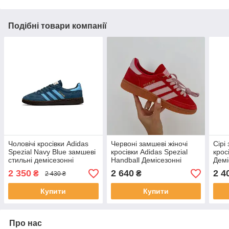
Подібні товари компанії
Чоловічі кросівки Adidas
Червоні замшеві жіночі
Сірі
Spezial Navy Blue замшеві
кросівки Adidas Spezial
крос
стильні демісезонні
Handball Демісезонні
Демі
кросівки Адідас Спешл
кросівки Адідас Спешл
Адід
2 350
2 640
2 4
₴
₴
2 430 ₴
Купити
Купити
Про нас