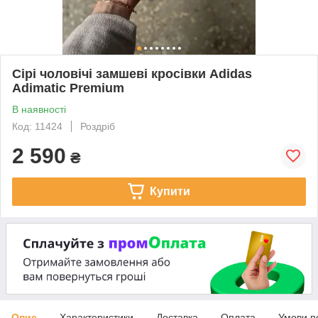
Сірі чоловічі замшеві кросівки Adidas
Adimatic Premium
В наявності
Код: 11424
Роздріб
2 590
₴
Купити
Опис
Характеристики
Доставка
Оплата
Умови п