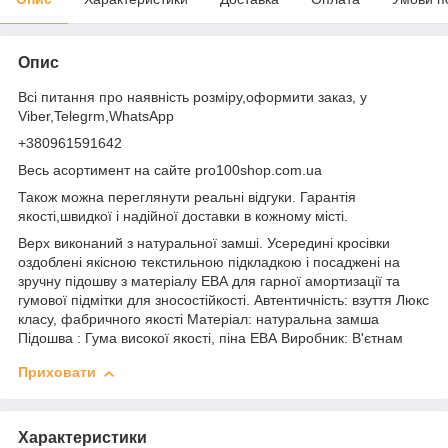
Опис
Всі питання про наявність розміру,оформити заказ, у
Viber,Telegrm,WhatsApp
+380961591642
Весь асортимент на сайте pro100shop.com.ua
Також можна переглянути реальні відгуки. Гарантія
якості,швидкої і надійної доставки в кожному місті.
Верх виконаний з натуральної замші. Усередині кросівки
оздоблені якісною текстильною підкладкою і посаджені на
зручну підошву з матеріалу ЕВА для гарної амортизації та
гумової підмітки для зносостійкості. Автентичність: взуття Люкс
класу, фабричного якості Матеріал: натуральна замша
Підошва : Гума високої якості, піна ЕВА Виробник: В'єтнам
Приховати
Характеристики