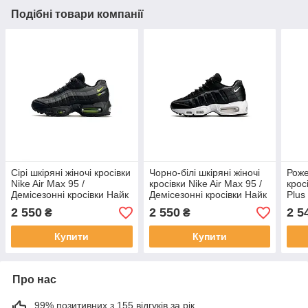
Подібні товари компанії
Сірі шкіряні жіночі кросівки
Чорно-білі шкіряні жіночі
Роже
Nike Air Max 95 /
кросівки Nike Air Max 95 /
крос
Демісезонні кросівки Найк
Демісезонні кросівки Найк
Plus
аір макс
аір макс
Аір 
2 550
2 550
2 5
₴
₴
Купити
Купити
Про нас
99% позитивних з 155 відгуків за рік