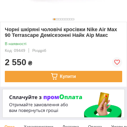
Чорні шкіряні чоловічі кросівки Nike Air Max
90 Terrascape Демісезонні Найк Аір Макс
В наявності
Код: 09449
Роздріб
2 550
₴
Купити
Опис
Характеристики
Доставка
Оплата
Умови п