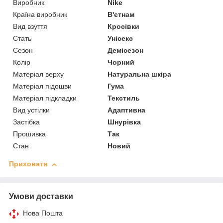
Виробник
Nike
Країна виробник
В'єтнам
Вид взуття
Кросівки
Стать
Унісекс
Сезон
Демісезон
Колір
Чорний
Матеріал верху
Натуральна шкіра
Матеріал підошви
Гума
Матеріал підкладки
Текстиль
Вид устілки
Адаптивна
Застібка
Шнурівка
Прошивка
Так
Стан
Новий
Приховати
Умови доставки
Нова Пошта