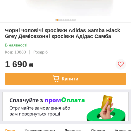
Чорні чоловічі кросівки Adidas Samba Black
Grey Демісезонні кросівки Адідас Самба
В наявності
Код: 10889
Роздріб
1 690
₴
Купити
Опис
Характеристики
Доставка
Оплата
Умови п