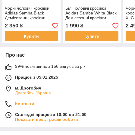
Чорні чоловічі кросівки
Білі чоловічі кросівки
Чорн
Adidas Samba Black
Adidas Samba White Black
крос
Демісезонні кросівки
Демісезонні кросівки
XLG
Адідас Самба
Адідас Самба
Демі
2 350
1 990
2 4
₴
₴
Адід
Купити
Купити
Про нас
99% позитивних з 156 відгуків за рік
Працює з 05.01.2025
м. Дрогобич
Дрогобич, Україна
Контакти
Сьогодні працює з 10:00 до 21:00
Показати весь графік роботи