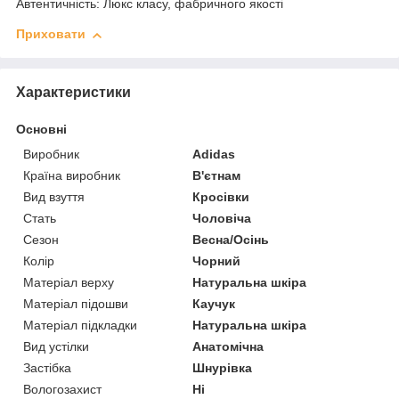
Автентичність: Люкс класу, фабричного якості
Приховати
Характеристики
Основні
Виробник
Adidas
Країна виробник
В'єтнам
Вид взуття
Кросівки
Стать
Чоловіча
Сезон
Весна/Осінь
Колір
Чорний
Матеріал верху
Натуральна шкіра
Матеріал підошви
Каучук
Матеріал підкладки
Натуральна шкіра
Вид устілки
Анатомічна
Застібка
Шнурівка
Вологозахист
Ні