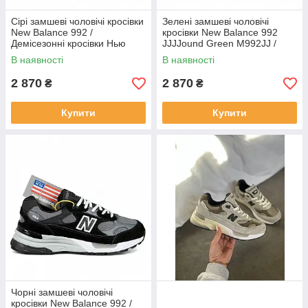
Сірі замшеві чоловічі кросівки
Зелені замшеві чоловічі
New Balance 992 /
кросівки New Balance 992
Демісезонні кросівки Нью
JJJJound Green M992JJ /
Беланс 992
Демісезонні кросівки Нью
В наявності
В наявності
Беланс 992
2 870
2 870
₴
₴
Купити
Купити
Чорні замшеві чоловічі
кросівки New Balance 992 /